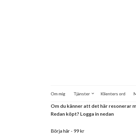
Om mig
Tjänster
Klienters ord
M
Om du känner att det här resonerar med 
Redan köpt? Logga in nedan
Börja här - 99 kr