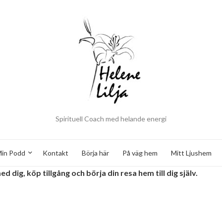
Spirituell Coach med helande energi
in Podd
Kontakt
Börja här
På väg hem
Mitt Ljushem
dig, köp tillgång och börja din resa hem till dig själv.