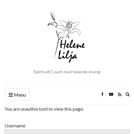
Spirituell Coach med helande energi
Ex
Menu
se
fo
You are unauthorized to view this page.
Username