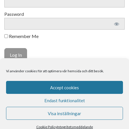
Password
Remember Me
Vi använder cookies för att optimera vår hemsida och ditt besök.
Forgot Password
Om mig
Kontakt
Boka tid
Accept cookies
Endast funktionalitet
Visa inställningar
Spirituell Coach med helande energi
Cookie Policy
Integritetsmeddelande