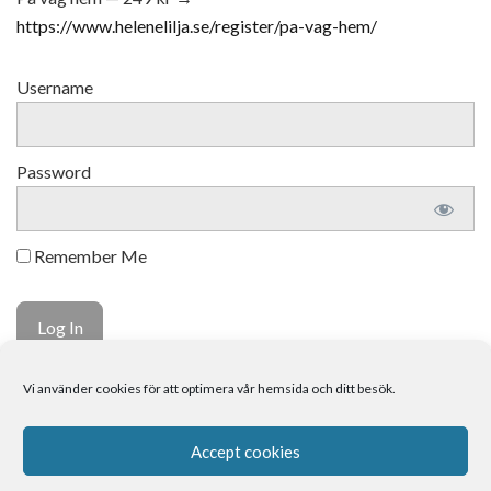
https://www.helenelilja.se/register/pa-vag-hem/
Username
Password
Remember Me
Vi använder cookies för att optimera vår hemsida och ditt besök.
Forgot Password
Om mig
Kontakt
Boka tid
Accept cookies