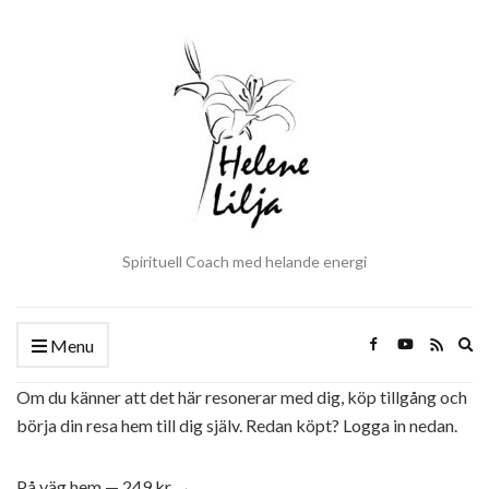
Spirituell Coach med helande energi
Ex
Menu
se
fo
Om du känner att det här resonerar med dig, köp tillgång och
börja din resa hem till dig själv. Redan köpt? Logga in nedan.
På väg hem — 249 kr →