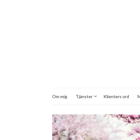
Om mig
Tjänster
Klienters ord
M