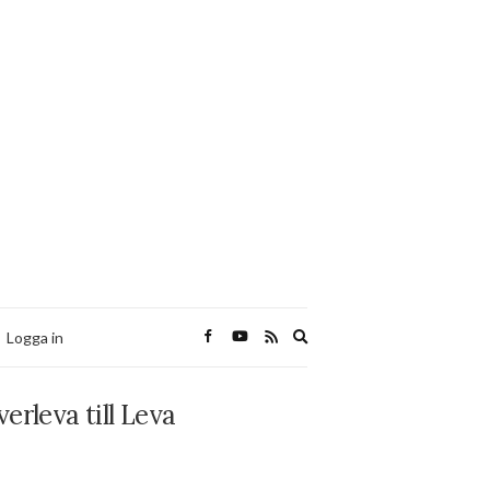
Expand
Logga in
search
form
rleva till Leva