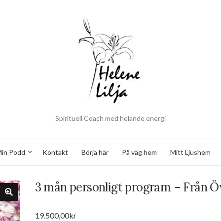
Spirituell Coach med helande energi
in Podd
Kontakt
Börja här
På väg hem
Mitt Ljushem
3 mån personligt program – Från Öve
19.500,00
kr