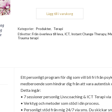
Lägg till i varukorg
3
mån
personligt
Kategorier:
Produkter
,
Terapi
program
Etiketter:
Från överleva till leva
,
ICT
,
Instant Change Therapy
,
Me
-
Trauma terapi
Från
Överleva
till
Leva
mängd
Ett personligt program för dig som vill bli fri från ps
medberoende som hindrar dig från att vara autentisk 
Detta ingår:
• 7 sessioner personlig Livscoaching & ICT Terapi via 
• Verktyg och metoder som stöd i din process
.
• Personligt stöd från mig 24/7 via sms. Du skickar sm