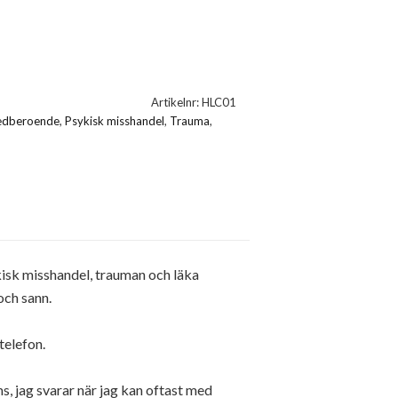
Artikelnr:
HLC01
dberoende
,
Psykisk misshandel
,
Trauma
,
ykisk misshandel, trauman och läka
och sann.
telefon.
s, jag svarar när jag kan oftast med