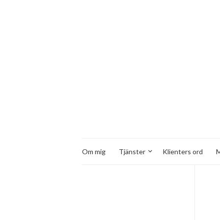
Om mig
Tjänster
Klienters ord
M