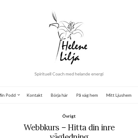
Spirituell Coach med helande energi
in Podd
Kontakt
Börja här
På väg hem
Mitt Ljushem
Övrigt
Webbkurs – Hitta din inre
vägledning