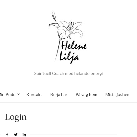
Spirituell Coach med helande energi
in Podd
Kontakt
Börja här
På väg hem
Mitt Ljushem
Login