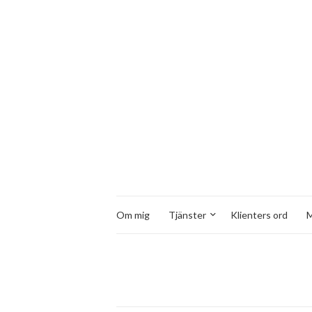
Om mig
Tjänster
Klienters ord
M