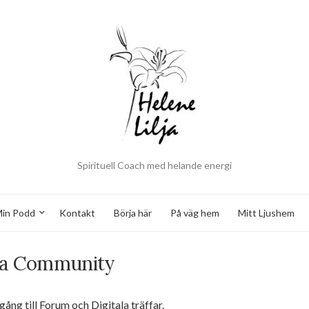
Spirituell Coach med helande energi
in Podd
Kontakt
Börja här
På väg hem
Mitt Ljushem
a Community
g till Forum och Digitala träffar.