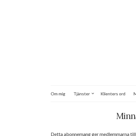
Om mig
Tjänster
Klienters ord
M
Minn
Detta abonnemang ger medlemmarna tillgån