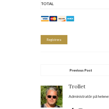
TOTAL
No val
Previous Post
Trollet
Administratör på helenel