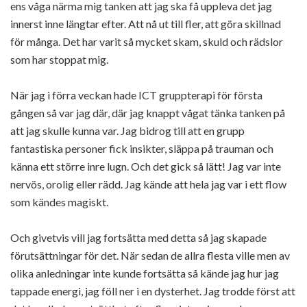
ens våga närma mig tanken att jag ska få uppleva det jag
innerst inne längtar efter. Att nå ut till fler, att göra skillnad
för många. Det har varit så mycket skam, skuld och rädslor
som har stoppat mig.
När jag i förra veckan hade ICT gruppterapi för första
gången så var jag där, där jag knappt vågat tänka tanken på
att jag skulle kunna var. Jag bidrog till att en grupp
fantastiska personer fick insikter, släppa på trauman och
känna ett större inre lugn. Och det gick så lätt! Jag var inte
nervös, orolig eller rädd. Jag kände att hela jag var i ett flow
som kändes magiskt.
Och givetvis vill jag fortsätta med detta så jag skapade
förutsättningar för det. När sedan de allra flesta ville men av
olika anledningar inte kunde fortsätta så kände jag hur jag
tappade energi, jag föll ner i en dysterhet. Jag trodde först att