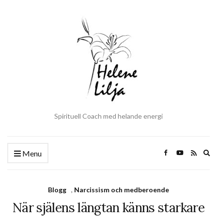
Spirituell Coach med helande energi
Ex
Menu
se
fo
Blogg
,
Narcissism och medberoende
När själens längtan känns starkare