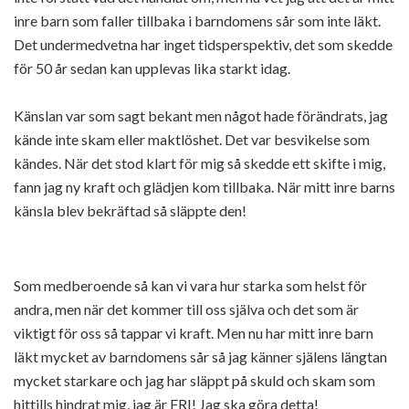
inre barn som faller tillbaka i barndomens sår som inte läkt.
Det undermedvetna har inget tidsperspektiv, det som skedde
för 50 år sedan kan upplevas lika starkt idag.
Känslan var som sagt bekant men något hade förändrats, jag
kände inte skam eller maktlöshet. Det var besvikelse som
kändes. När det stod klart för mig så skedde ett skifte i mig,
fann jag ny kraft och glädjen kom tillbaka. När mitt inre barns
känsla blev bekräftad så släppte den!
Som medberoende så kan vi vara hur starka som helst för
andra, men när det kommer till oss själva och det som är
viktigt för oss så tappar vi kraft. Men nu har mitt inre barn
läkt mycket av barndomens sår så jag känner själens längtan
mycket starkare och jag har släppt på skuld och skam som
hittills hindrat mig, jag är FRI! Jag ska göra detta!