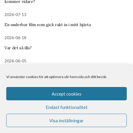
kommer vidare?
2026-07-13
En underbar film som gick rakt in i mitt hjärta
2026-06-18
Var det så illa?
2026-06-05
Meditation – Det inre barnet
Vi använder cookies för att optimera vår hemsida och ditt besök.
Om mig
Kontakt
Boka tid
Accept cookies
Endast funktionalitet
Visa inställningar
Spirituell Coach med helande energi