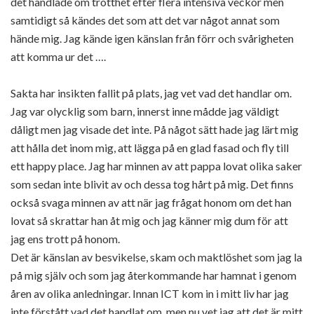
det handlade om trötthet efter flera intensiva veckor men
samtidigt så kändes det som att det var något annat som
hände mig. Jag kände igen känslan från förr och svårigheten
att komma ur det ….
Sakta har insikten fallit på plats, jag vet vad det handlar om.
Jag var olycklig som barn, innerst inne mådde jag väldigt
dåligt men jag visade det inte. På något sätt hade jag lärt mig
att hålla det inom mig, att lägga på en glad fasad och fly till
ett happy place. Jag har minnen av att pappa lovat olika saker
som sedan inte blivit av och dessa tog hårt på mig. Det finns
också svaga minnen av att när jag frågat honom om det han
lovat så skrattar han åt mig och jag känner mig dum för att
jag ens trott på honom.
Det är känslan av besvikelse, skam och maktlöshet som jag la
på mig själv och som jag återkommande har hamnat i genom
åren av olika anledningar. Innan ICT kom in i mitt liv har jag
inte förstått vad det handlat om, men nu vet jag att det är mitt