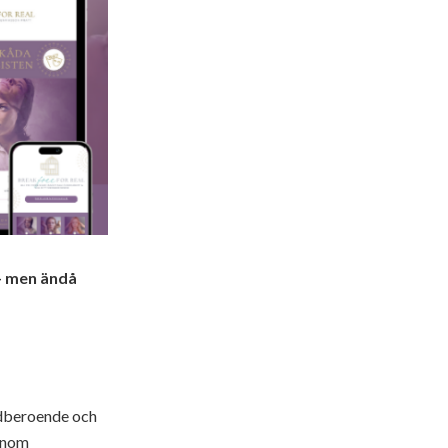
 — men ändå
medberoende och
 inom