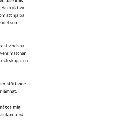
med tusentals
r destruktiva
om att hjälpa
oendet som
kreativ och nu
ekvens matchar
n och skapar en
sam, stöttande
r lämnat.
 något, mig
a åsikter med