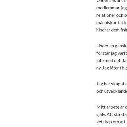
Under sex års ti
medlemmar, jag 
relationer och 
människor bli t
hindrar dem från
Under en ganska 
förstår jag varf
inte med det. Ja
ny. Jag låter f
Jag har skapat 
och utvecklande
Mitt arbete är 
själv. Att stå s
vetskap om att 