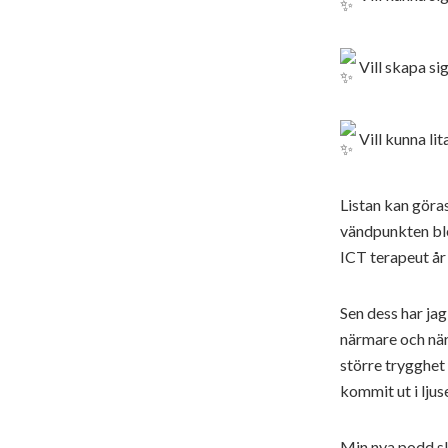
Vill skapa sig
Vill kunna lit
Listan kan göras
vändpunkten ble
ICT terapeut år
Sen dess har j
närmare och när
större trygghet 
kommit ut i ljuse
Min nya podd sk