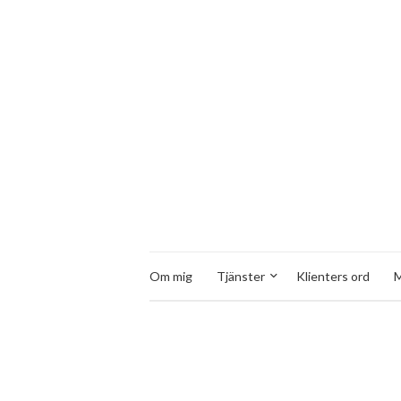
Om mig
Tjänster
Klienters ord
M