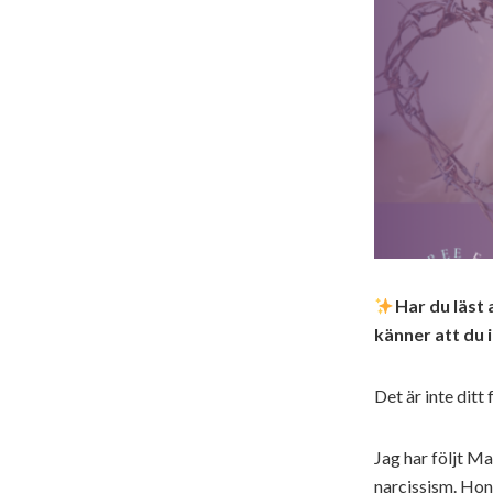
Har du läst
känner att du
Det är inte ditt 
Jag har följt M
narcissism. Hon