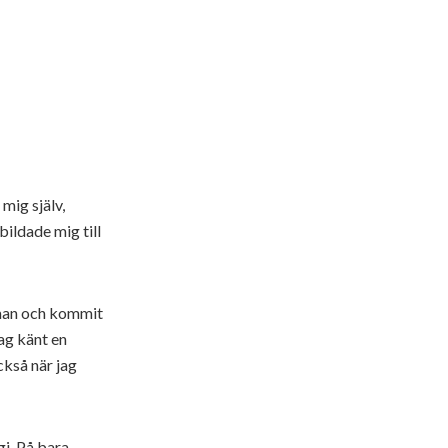
 mig själv,
ildade mig till
man och kommit
ag känt en
ckså när jag
i. På bara