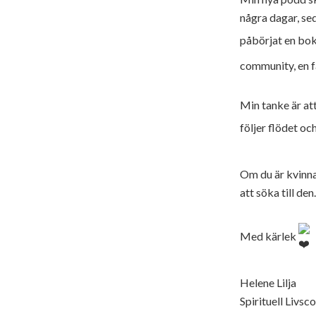
några dagar, sed
påbörjat en bo
community, en f
Min tanke är att
följer flödet oc
Om du är kvinna
att söka till de
Med kärlek
Helene Lilja
Spirituell Livsc