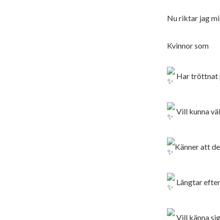
Nu riktar jag mi
Kvinnor som
Har tröttnat 
Vill kunna väl
Känner att de
Längtar efter
Vill känna si