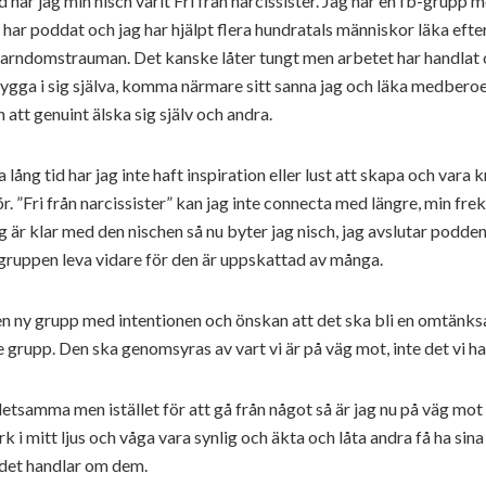
d har jag min nisch varit Fri från narcissister. Jag har en fb-grupp 
har poddat och jag har hjälpt flera hundratals människor läka efte
barndomstrauman. Det kanske låter tungt men arbetet har handlat 
rygga i sig själva, komma närmare sitt sanna jag och läka medber
 att genuint älska sig själv och andra.
lång tid har jag inte haft inspiration eller lust att skapa och vara 
ör. ”Fri från narcissister” kan jag inte connecta med längre, min fr
g är klar med den nischen så nu byter jag nisch, jag avslutar podde
b-gruppen leva vidare för den är uppskattad av många.
en ny grupp med intentionen och önskan att det ska bli en omtänk
 grupp. Den ska genomsyras av vart vi är på väg mot, inte det vi ha
detsamma men istället för att gå från något så är jag nu på väg mot
tark i mitt ljus och våga vara synlig och äkta och låta andra få ha sin
det handlar om dem.