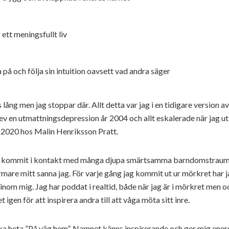
 ett meningsfullt liv
a på och följa sin intuition oavsett vad andra säger
 lång men jag stoppar där. Allt detta var jag i en tidigare version av
v en utmattningsdepression år 2004 och allt eskalerade när jag utb
 2020 hos Malin Henriksson Pratt.
ag kommit i kontakt med många djupa smärtsamma barndomstrau
mare mitt sanna jag. För varje gång jag kommit ut ur mörkret har j
inom mig. Jag har poddat i realtid, både när jag är i mörkret men o
t igen för att inspirera andra till att våga möta sitt inre.
a heta ”På väg hem”. Namnet känns inspirerande och ger mig energ