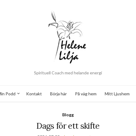
Spirituell Coach med helande energi
in Podd
Kontakt
Börja här
På väg hem
Mitt Ljushem
Blogg
Dags för ett skifte