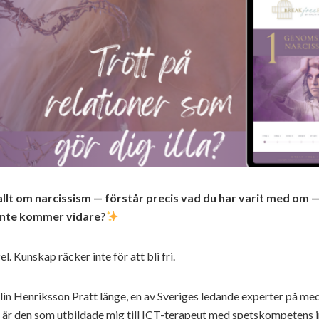
 allt om narcissism — förstår precis vad du har varit med om
 inte kommer vidare?
fel. Kunskap räcker inte för att bli fri.
alin Henriksson Pratt länge, en av Sveriges ledande experter på 
 är den som utbildade mig till ICT-terapeut med spetskompetens