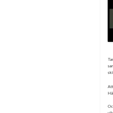
Tan
sam
ski
Att
Här
Och
vik