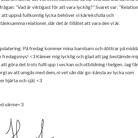
frågan: ”Vad är viktigast för att vara lycklig?” Svaret var: ”Relation
 att uppnå fullkomlig lycka behöver vi kärleksfulla och
änksamma relationer, där det är tillåtet att vara den vi är.
pdatering: På fredag kommer mina barnbarn och döttrar på midd
h fredagsmys! <3 Känner mig lycklig och glad att jag bestämde mi
 att göra det trots fullt upp i veckan och utbildning i helgen. Jag få
rgi av att umgås med dem, ni vet sån där go-känsla av lycka som
ler hjärta och själ. <3
d värme<3