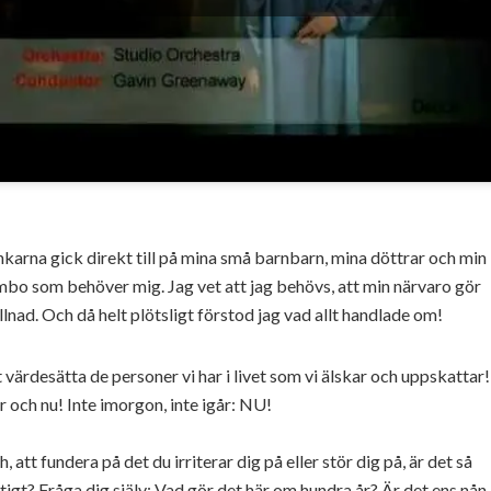
karna gick direkt till på mina små barnbarn, mina döttrar och min
bo som behöver mig. Jag vet att jag behövs, att min närvaro gör
llnad. Och då helt plötsligt förstod jag vad allt handlade om!
 värdesätta de personer vi har i livet som vi älskar och uppskattar!
 och nu! Inte imorgon, inte igår: NU!
, att fundera på det du irriterar dig på eller stör dig på, är det så
tigt? Fråga dig själv: Vad gör det här om hundra år? Är det ens nån