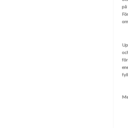
på 
För
omt
Up
oc
för
ene
fyl
Me