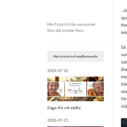
.. 
sp
Min Podd Fri från narcissister
fin
finns där poddar finns.
int
Så 
som
Narcissism och medberoende
sa
(ha
2026-07-22
mer
bör
uta
för
stä
Dags för ett skifte
2026-07-21