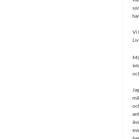
som
han
Vi 
Liv
Möt
int
oc
Jag
mån
och
ant
äve
eve
ber