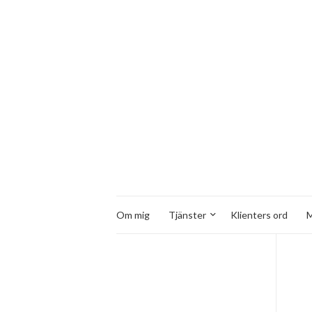
Om mig
Tjänster
Klienters ord
M