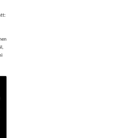
tt:
 men
l,
ni