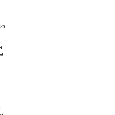
Ditt
i
et
e
sak