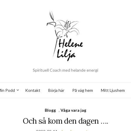
Spirituell Coach med helande energi
in Podd
Kontakt
Börja här
På väg hem
Mitt Ljushem
Blogg
,
Våga vara jag
Och så kom den dagen ….