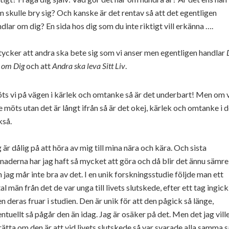
 skulle bry sig? Och kanske är det rentav så att det egentligen
dlar om dig? En sida hos dig som du inte riktigt vill erkänna ….
tycker att andra ska bete sig som vi anser men egentligen handlar
 om Dig
och att
Andra ska leva Sitt Liv
.
s vi på vägen i kärlek och omtanke så är det underbart! Men om v
e möts utan det är långt ifrån så är det okej, kärlek och omtanke i d
kså.
 är dålig på att höra av mig till mina nära och kära. Och sista
aderna har jag haft så mycket att göra och då blir det ännu sämre
 jag mår inte bra av det. I en unik forskningsstudie följde man ett
al män från det de var unga till livets slutskede, efter ett tag ingick
n deras fruar i studien. Den är unik för att den pågick så länge,
ntuellt så pågår den än idag. Jag är osäker på det. Men det jag vill
ätta om den är att vid livets slutskede så var svarade alla samma 