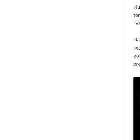
Nu,
tor
”Va
Då 
jag
got
pre