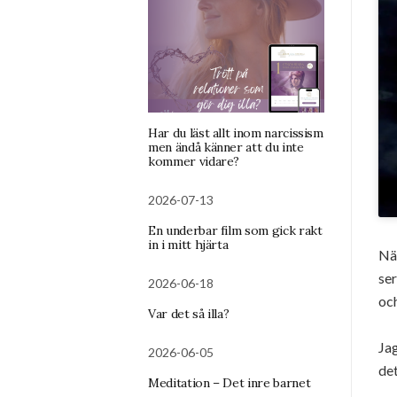
Har du läst allt inom narcissism
men ändå känner att du inte
kommer vidare?
2026-07-13
En underbar film som gick rakt
in i mitt hjärta
När
se
2026-06-18
och
Var det så illa?
Jag
2026-06-05
det
Meditation – Det inre barnet