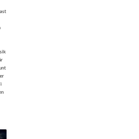
kast
n
sik
är
unt
ver
i
en