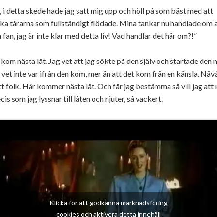
 i detta skede hade jag satt mig upp och höll på som bäst med att
ka tårarna som fullständigt flödade. Mina tankar nu handlade om a
 fan, jag är inte klar med detta liv! Vad handlar det här om?!”
kom nästa låt. Jag vet att jag sökte på den själv och startade den
 vet inte var ifrån den kom, mer än att det kom från en känsla. Nåvä
t folk. Här kommer nästa låt. Och får jag bestämma så vill jag att 
cis som jag lyssnar till låten och njuter, så vackert.
Klicka för att godkänna marknadsföring
cookies och aktivera detta innehåll