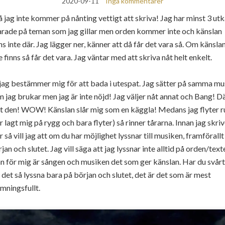
2020-09-11
Inga kommentarer
då jag inte kommer på nånting vettigt att skriva! Jag har minst 3 ut
arade på teman som jag gillar men orden kommer inte och känslan
ns inte där. Jag lägger ner, känner att då får det vara så. Om känsla
e finns så får det vara. Jag väntar med att skriva nåt helt enkelt.
jag bestämmer mig för att bada i utespat. Jag sätter på samma mu
 jag brukar men jag är inte nöjd! Jag väljer nåt annat och Bang! D
tt den! WOW! Känslan slår mig som en käggla! Medans jag flyter r
r lagt mig på rygg och bara flyter) så rinner tårarna. Innan jag skri
 så vill jag att om du har möjlighet lyssnar till musiken, framförallt 
jan och slutet. Jag vill säga att jag lyssnar inte alltid på orden/text
n för mig är sången och musiken det som ger känslan. Har du svårt
 det så lyssna bara på början och slutet, det är det som är mest
mningsfullt.