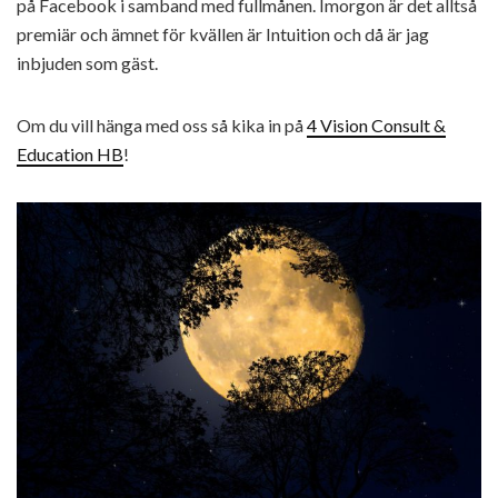
på Facebook i samband med fullmånen. Imorgon är det alltså
premiär och ämnet för kvällen är Intuition och då är jag
inbjuden som gäst.
Om du vill hänga med oss så kika in på
4 Vision Consult &
Education HB
!