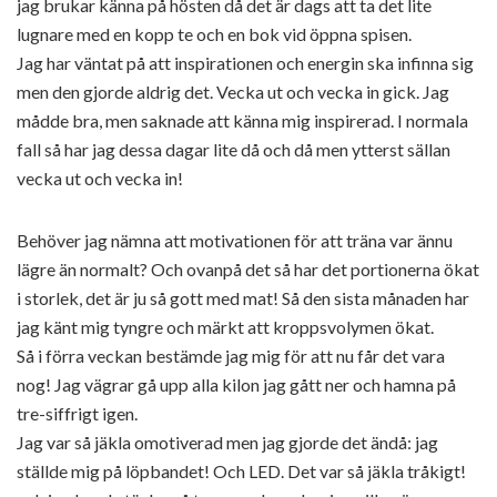
jag brukar känna på hösten då det är dags att ta det lite
lugnare med en kopp te och en bok vid öppna spisen.
Jag har väntat på att inspirationen och energin ska infinna sig
men den gjorde aldrig det. Vecka ut och vecka in gick. Jag
mådde bra, men saknade att känna mig inspirerad. I normala
fall så har jag dessa dagar lite då och då men ytterst sällan
vecka ut och vecka in!
Behöver jag nämna att motivationen för att träna var ännu
lägre än normalt? Och ovanpå det så har det portionerna ökat
i storlek, det är ju så gott med mat! Så den sista månaden har
jag känt mig tyngre och märkt att kroppsvolymen ökat.
Så i förra veckan bestämde jag mig för att nu får det vara
nog! Jag vägrar gå upp alla kilon jag gått ner och hamna på
tre-siffrigt igen.
Jag var så jäkla omotiverad men jag gjorde det ändå: jag
ställde mig på löpbandet! Och LED. Det var så jäkla tråkigt!