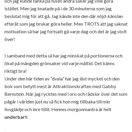
och jag kunde tänka på tusen andra saker jag ville göra
istället. Men jag knatade på i de 30 minuterna som jag
beslutat mig för att gå. Jag kände inte den där nöjd-känslan
efteråt som jag brukar göra heller. Men TROTS att jag saknat
motivation så har jag fortsatt gå varje dag och det är jag stolt
över!
I samband med detta så har jag minskat på portionerna och
ökat på mängden grönsaker vid varje måltid. Det känns
riktigt bra!
Under den här tiden av ”dvala” har jag läst mycket och den
bok som betytt mest är Attraktionskraften med Gabby
Bernstein. När jag rycktes med i oro och rädslor över det som
pågår i världen just nu så fick hon mig tillbaka till min
livsglädje och inre tillit. Hennes morgonmantra är helt
underbart
: