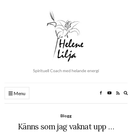
Spirituell Coach med helande energi
Ex
Menu
se
fo
Blogg
Känns som jag vaknat upp …