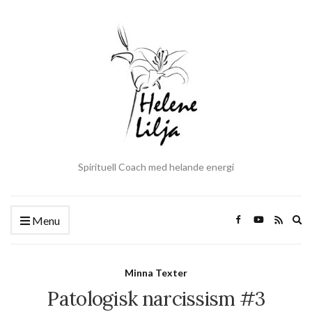
Spirituell Coach med helande energi
Ex
Menu
se
fo
Minna Texter
Patologisk narcissism #3