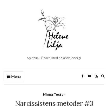
Spirituell Coach med helande energi
Ex
Menu
se
fo
Minna Texter
Narcissistens metoder #3