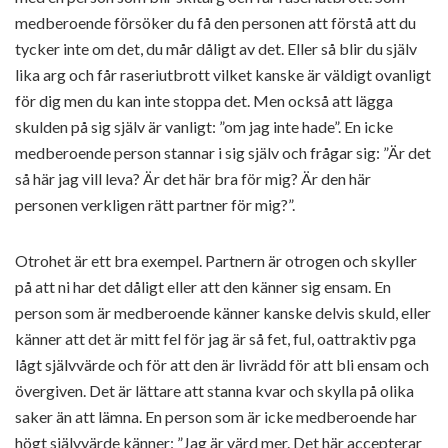
medberoende försöker du få den personen att förstå att du
tycker inte om det, du mår dåligt av det. Eller så blir du själv
lika arg och får raseriutbrott vilket kanske är väldigt ovanligt
för dig men du kan inte stoppa det. Men också att lägga
skulden på sig själv är vanligt: ”om jag inte hade”. En icke
medberoende person stannar i sig själv och frågar sig: ”Är det
så här jag vill leva? Är det här bra för mig? Är den här
personen verkligen rätt partner för mig?”.
Otrohet är ett bra exempel. Partnern är otrogen och skyller
på att ni har det dåligt eller att den känner sig ensam. En
person som är medberoende känner kanske delvis skuld, eller
känner att det är mitt fel för jag är så fet, ful, oattraktiv pga
lågt självvärde och för att den är livrädd för att bli ensam och
övergiven. Det är lättare att stanna kvar och skylla på olika
saker än att lämna. En person som är icke medberoende har
högt självvärde känner: ”Jag är värd mer. Det här accepterar