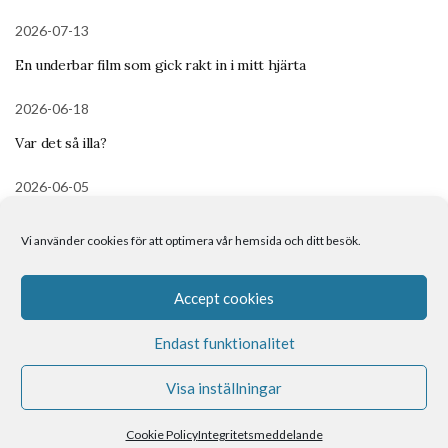
2026-07-13
En underbar film som gick rakt in i mitt hjärta
2026-06-18
Var det så illa?
2026-06-05
Meditation – Det inre barnet
Vi använder cookies för att optimera vår hemsida och ditt besök.
Om mig
Kontakt
Boka tid
Accept cookies
Endast funktionalitet
Visa inställningar
Spirituell Coach med helande energi
Cookie Policy
Integritetsmeddelande