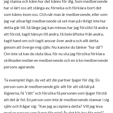
jag stanna och känn hur det känns för dig. Som medberoende
har vi lärt oss att stänga av, förneka och förklara bort det
som känns inom oss. Och när man är medberoende, eller som
jag var allvarligt medberoende så vet man på riktigt inte hur
detta går till. Så länge jag kan minnas har jag försökt få andra
att förstå, tagit hänsyn till andra, få bekräftelse från andra,
tagit hand om och tagit ansvar över andra och allt detta
genom att överge mig själv. Nu kanske du tänker ”hur då”?
Om inte så kan du sluta läsa, för nu ska jag försöka förklara
skillnaden mellan en medberoende och en icke medberoende
persons agerande.
Ta exemplet lögn, du vet att din partner ljuger för dig. En
person som är medberoende gör allt för att slå hål på
lögnerna, få ”rätt” och försöka få personen som ljuger förstå
att det är fel. En person som inte är medberoende stannar i sig
själv och frågar sig: ”Kan jag acceptera detta? Vill jag leva
med en person som ljuger för mig? Är det här bra för mig?”