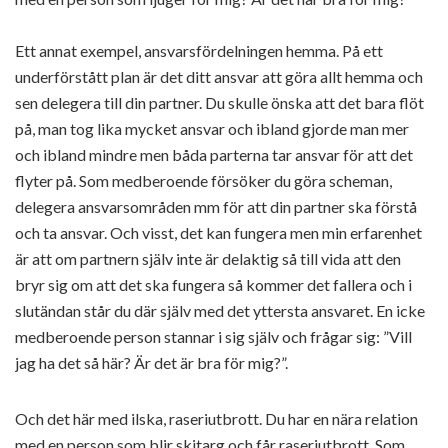
Ett annat exempel, ansvarsfördelningen hemma. På ett
underförstått plan är det ditt ansvar att göra allt hemma och
sen delegera till din partner. Du skulle önska att det bara flöt
på, man tog lika mycket ansvar och ibland gjorde man mer
och ibland mindre men båda parterna tar ansvar för att det
flyter på. Som medberoende försöker du göra scheman,
delegera ansvarsområden mm för att din partner ska förstå
och ta ansvar. Och visst, det kan fungera men min erfarenhet
är att om partnern själv inte är delaktig så till vida att den
bryr sig om att det ska fungera så kommer det fallera och i
slutändan står du där själv med det yttersta ansvaret. En icke
medberoende person stannar i sig själv och frågar sig: ”Vill
jag ha det så här? Är det är bra för mig?”.
Och det här med ilska, raseriutbrott. Du har en nära relation
med en person som blir skitarg och får raseriutbrott. Som