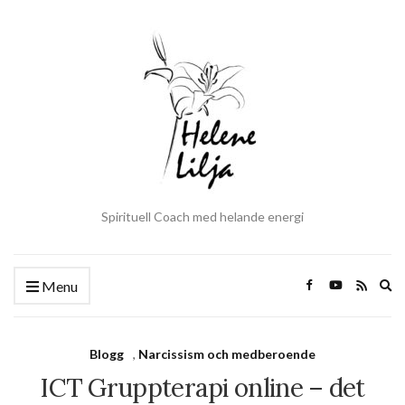
Spirituell Coach med helande energi
Ex
Menu
se
fo
Blogg
,
Narcissism och medberoende
ICT Gruppterapi online – det