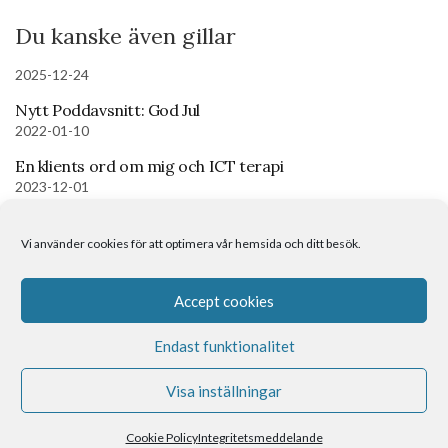
Du kanske även gillar
2025-12-24
Nytt Poddavsnitt: God Jul
2022-01-10
En klients ord om mig och ICT terapi
2023-12-01
NYHET!
Vi använder cookies för att optimera vår hemsida och ditt besök.
Om mig
Kontakt
Boka tid
Accept cookies
Endast funktionalitet
Visa inställningar
Spirituell Coach med helande energi
Cookie Policy
Integritetsmeddelande