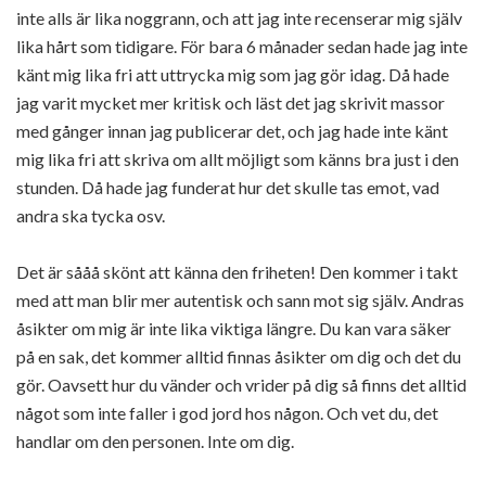
inte alls är lika noggrann, och att jag inte recenserar mig själv
lika hårt som tidigare. För bara 6 månader sedan hade jag inte
känt mig lika fri att uttrycka mig som jag gör idag. Då hade
jag varit mycket mer kritisk och läst det jag skrivit massor
med gånger innan jag publicerar det, och jag hade inte känt
mig lika fri att skriva om allt möjligt som känns bra just i den
stunden. Då hade jag funderat hur det skulle tas emot, vad
andra ska tycka osv.
Det är sååå skönt att känna den friheten! Den kommer i takt
med att man blir mer autentisk och sann mot sig själv. Andras
åsikter om mig är inte lika viktiga längre. Du kan vara säker
på en sak, det kommer alltid finnas åsikter om dig och det du
gör. Oavsett hur du vänder och vrider på dig så finns det alltid
något som inte faller i god jord hos någon. Och vet du, det
handlar om den personen. Inte om dig.