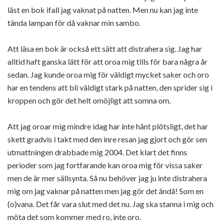
läst en bok ifall jag vaknat på natten. Men nu kan jag inte
tända lampan för då vaknar min sambo.
Att läsa en bok är också ett sätt att distrahera sig. Jag har
alltid haft ganska lätt för att oroa mig tills för bara några år
sedan. Jag kunde oroa mig för väldigt mycket saker och oro
har en tendens att bli väldigt stark på natten, den sprider sig i
kroppen och gör det helt omöjligt att somna om.
Att jag oroar mig mindre idag har inte hänt plötsligt, det har
skett gradvis i takt med den inre resan jag gjort och gör sen
utmattningen drabbade mig 2004. Det klart det finns
perioder som jag fortfarande kan oroa mig för vissa saker
men de är mer sällsynta. Så nu behöver jag ju inte distrahera
mig om jag vaknar på natten men jag gör det ändå! Som en
(o)vana. Det får vara slut med det nu. Jag ska stanna i mig och
möta det som kommer med ro, inte oro.