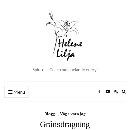
Spirituell Coach med helande energi
Ex
Menu
se
fo
Blogg
,
Våga vara jag
Gränsdragning