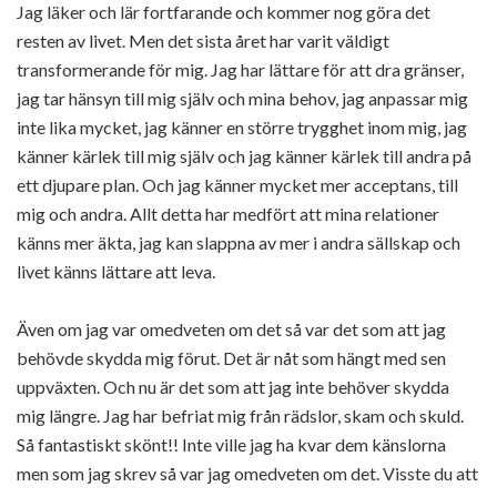
Jag läker och lär fortfarande och kommer nog göra det
resten av livet. Men det sista året har varit väldigt
transformerande för mig. Jag har lättare för att dra gränser,
jag tar hänsyn till mig själv och mina behov, jag anpassar mig
inte lika mycket, jag känner en större trygghet inom mig, jag
känner kärlek till mig själv och jag känner kärlek till andra på
ett djupare plan. Och jag känner mycket mer acceptans, till
mig och andra. Allt detta har medfört att mina relationer
känns mer äkta, jag kan slappna av mer i andra sällskap och
livet känns lättare att leva.
Även om jag var omedveten om det så var det som att jag
behövde skydda mig förut. Det är nåt som hängt med sen
uppväxten. Och nu är det som att jag inte behöver skydda
mig längre. Jag har befriat mig från rädslor, skam och skuld.
Så fantastiskt skönt!! Inte ville jag ha kvar dem känslorna
men som jag skrev så var jag omedveten om det. Visste du att