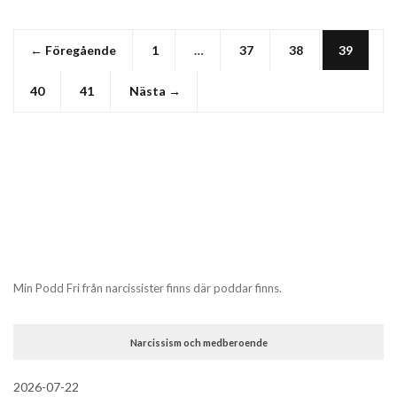
← Föregående
1
…
37
38
39
40
41
Nästa →
Min Podd Fri från narcissister finns där poddar finns.
Narcissism och medberoende
2026-07-22