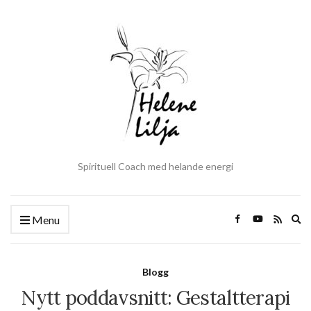
Spirituell Coach med helande energi
Ex
Menu
se
fo
Blogg
Nytt poddavsnitt: Gestaltterapi