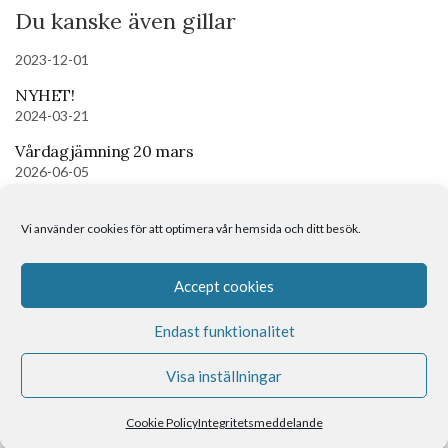
Du kanske även gillar
2023-12-01
NYHET!
2024-03-21
Vårdagjämning 20 mars
2026-06-05
Meditation – Det inre barnet
Vi använder cookies för att optimera vår hemsida och ditt besök.
Om mig
Kontakt
Boka tid
Accept cookies
Endast funktionalitet
Visa inställningar
Spirituell Coach med helande energi
Cookie Policy
Integritetsmeddelande